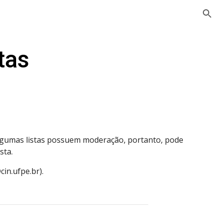
ion
stas
gumas listas possuem moderação, portanto, pode
sta.
in.ufpe.br).