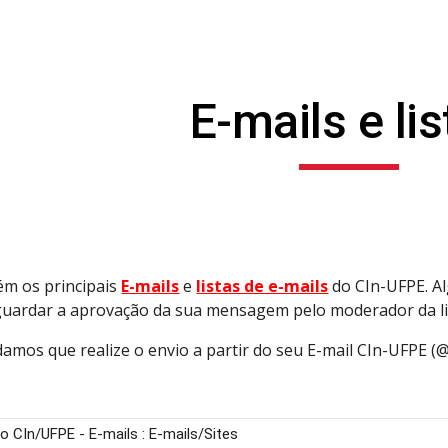
ip to main content
Skip to navigat
E-mails e li
tém
os
principais
E-mails
e
listas de e-mails
do CIn-UFPE. Al
guardar a aprovação da sua mensagem pelo moderador da li
amos que realize o envio a partir do seu E-mail CIn-UFPE (@c