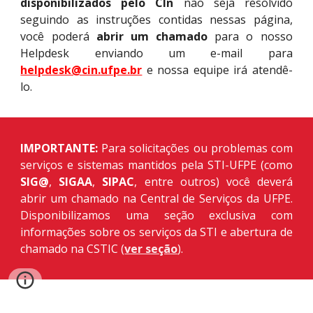
disponibilizados pelo CIn
não seja resolvido
seguindo as instruções contidas nessas página,
você poderá
abrir um chamado
para o nosso
Helpdesk enviando um e-mail para
helpdesk@cin.ufpe.br
e nossa equipe irá atendê-
lo.
IMPORTANTE
:
Para solicitações ou problemas com
serviços e sistemas mantidos pela STI-UFPE (como
SIG@
,
SIGAA
,
SIPAC
, entre outros) você deverá
abrir um chamado na Central de Serviços da UFPE
.
Disponibilizamos
uma seção exclusiva c
om
informações sobre os serviços da STI e abertura de
chamado na CSTIC (
ver seção
).